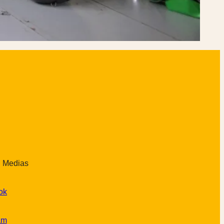
l Medias
ok
am